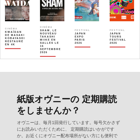
CINÉMA
CINÉMA
SHAM, LE
FESTIVAL
FESTIVAL
KWAÏDAN
NOUVEAU
JAPAN
JAPAN
DE MASAKI
TAKASHI
EXPO
TOURS
KOBAYASHI
MIIKE EN
PARIS
FESTIVAL
RESTAURÉ
SALLES LE
2026
2026
EN 4K
16
SEPTEMBRE
2026
紙版オヴニーの 定期購読
をしませんか？
オヴニーは、毎月1回発行しています。毎号欠かさず
にお読みいただくために、 定期購読はいかがです
か。お近くにオヴニー配布場所がない方にも便利で