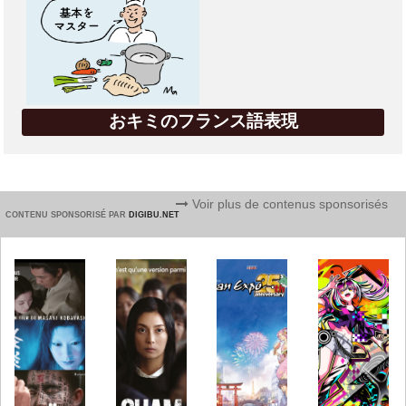
おキミのフランス語表現
Voir plus de contenus sponsorisés
CONTENU SPONSORISÉ PAR
DIGIBU.NET