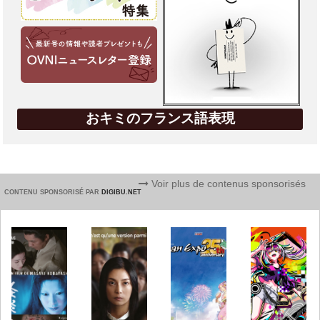
おキミのフランス語表現
Voir plus de contenus sponsorisés
CONTENU SPONSORISÉ PAR
DIGIBU.NET