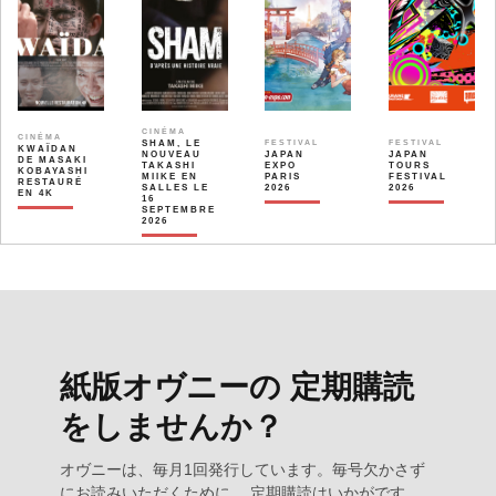
CINÉMA
CINÉMA
SHAM, LE
FESTIVAL
FESTIVAL
KWAÏDAN
NOUVEAU
JAPAN
JAPAN
DE MASAKI
TAKASHI
EXPO
TOURS
KOBAYASHI
MIIKE EN
PARIS
FESTIVAL
RESTAURÉ
SALLES LE
2026
2026
EN 4K
16
SEPTEMBRE
2026
紙版オヴニーの 定期購読
をしませんか？
オヴニーは、毎月1回発行しています。毎号欠かさず
にお読みいただくために、 定期購読はいかがです