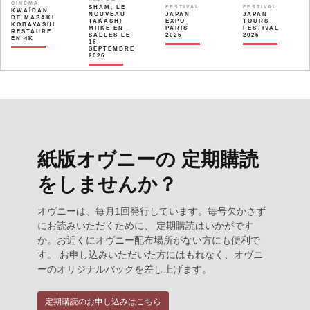
CINÉMA
SHAM, LE
FESTIVAL
FESTIVAL
KWAÏDAN
NOUVEAU
JAPAN
JAPAN
DE MASAKI
TAKASHI
EXPO
TOURS
KOBAYASHI
MIIKE EN
PARIS
FESTIVAL
RESTAURÉ
SALLES LE
2026
2026
EN 4K
16
SEPTEMBRE
2026
紙版オヴニーの 定期購読
をしませんか？
オヴニーは、毎月1回発行しています。毎号欠かさず
にお読みいただくために、 定期購読はいかがです
か。お近くにオヴニー配布場所がない方にも便利で
す。 お申し込みいただいた方にはもれなく、オヴニ
ーのオリジナルバックを差し上げます。
定期購読のお申し込みはこちら