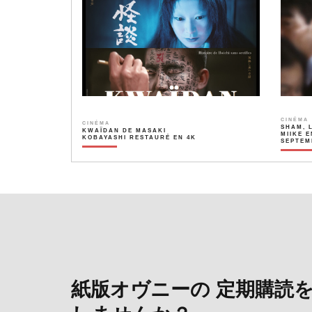
CINÉMA
CINÉMA
SHAM, 
KWAÏDAN DE MASAKI
MIIKE E
KOBAYASHI RESTAURÉ EN 4K
SEPTEM
紙版オヴニーの 定期購読