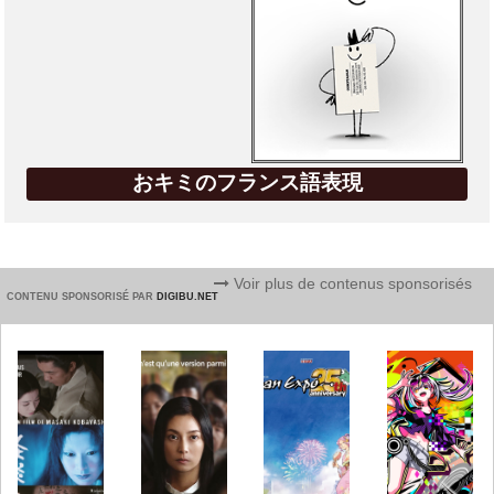
おキミのフランス語表現
Voir plus de contenus sponsorisés
CONTENU SPONSORISÉ PAR
DIGIBU.NET