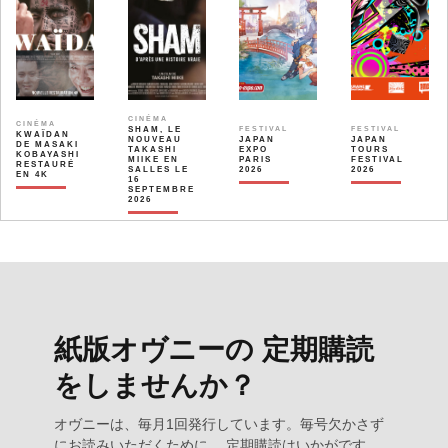
CINÉMA
CINÉMA
SHAM, LE
FESTIVAL
FESTIVAL
KWAÏDAN
NOUVEAU
JAPAN
JAPAN
DE MASAKI
TAKASHI
EXPO
TOURS
KOBAYASHI
MIIKE EN
PARIS
FESTIVAL
RESTAURÉ
SALLES LE
2026
2026
EN 4K
16
SEPTEMBRE
2026
紙版オヴニーの 定期購読
をしませんか？
オヴニーは、毎月1回発行しています。毎号欠かさず
にお読みいただくために、 定期購読はいかがです