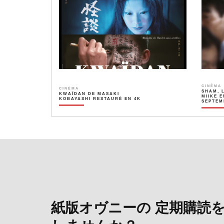
CINÉMA
CINÉMA
SHAM, 
KWAÏDAN DE MASAKI
MIIKE E
KOBAYASHI RESTAURÉ EN 4K
SEPTEM
紙版オヴニーの 定期購読