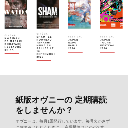
CINÉMA
CINÉMA
SHAM, LE
FESTIVAL
FESTIVAL
KWAÏDAN
NOUVEAU
JAPAN
JAPAN
DE MASAKI
TAKASHI
EXPO
TOURS
KOBAYASHI
MIIKE EN
PARIS
FESTIVAL
RESTAURÉ
SALLES LE
2026
2026
EN 4K
16
SEPTEMBRE
2026
紙版オヴニーの 定期購読
をしませんか？
オヴニーは、毎月1回発行しています。毎号欠かさず
にお読みいただくために、 定期購読はいかがです