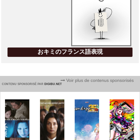
おキミのフランス語表現
Voir plus de contenus sponsorisés
CONTENU SPONSORISÉ PAR
DIGIBU.NET