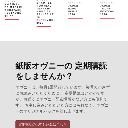
CINÉMA
SHAM, LE
FESTIVAL
FESTIVAL
KWAÏDAN
NOUVEAU
JAPAN
JAPAN
DE MASAKI
TAKASHI
EXPO
TOURS
KOBAYASHI
MIIKE EN
PARIS
FESTIVAL
RESTAURÉ
SALLES LE
2026
2026
EN 4K
16
SEPTEMBRE
2026
紙版オヴニーの 定期購読
をしませんか？
オヴニーは、毎月1回発行しています。毎号欠かさず
にお読みいただくために、 定期購読はいかがです
か。お近くにオヴニー配布場所がない方にも便利で
す。 お申し込みいただいた方にはもれなく、オヴニ
ーのオリジナルバックを差し上げます。
定期購読のお申し込みはこちら