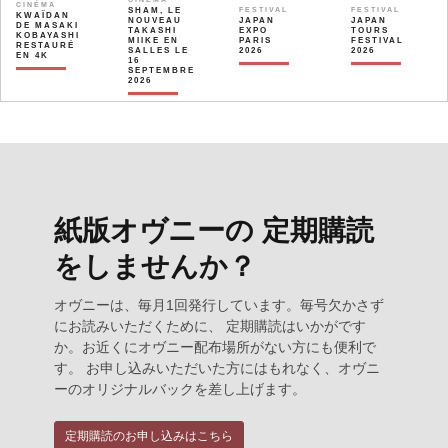
CINÉMA
SHAM, LE
FESTIVAL
FESTIVAL
KWAÏDAN
NOUVEAU
JAPAN
JAPAN
DE MASAKI
TAKASHI
EXPO
TOURS
KOBAYASHI
MIIKE EN
PARIS
FESTIVAL
RESTAURÉ
SALLES LE
2026
2026
EN 4K
16
SEPTEMBRE
2026
紙版オヴニーの 定期購読
をしませんか？
オヴニーは、毎月1回発行しています。毎号欠かさず
にお読みいただくために、 定期購読はいかがです
か。お近くにオヴニー配布場所がない方にも便利で
す。 お申し込みいただいた方にはもれなく、オヴニ
ーのオリジナルバックを差し上げます。
定期購読のお申し込みはこちら