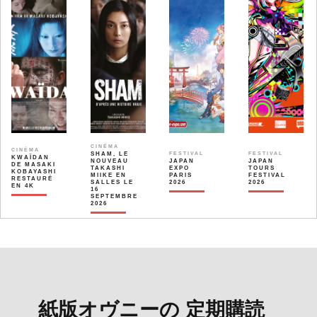
CINÉMA
CINÉMA
SHAM, LE
FESTIVAL
FESTIVAL
KWAÏDAN
NOUVEAU
JAPAN
JAPAN
DE MASAKI
TAKASHI
EXPO
TOURS
KOBAYASHI
MIIKE EN
PARIS
FESTIVAL
RESTAURÉ
SALLES LE
2026
2026
EN 4K
16
SEPTEMBRE
2026
紙版オヴニーの 定期購読