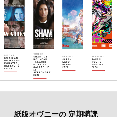
CINÉMA
CINÉMA
SHAM, LE
FESTIVAL
FESTIVAL
KWAÏDAN
NOUVEAU
JAPAN
JAPAN
DE MASAKI
TAKASHI
EXPO
TOURS
KOBAYASHI
MIIKE EN
PARIS
FESTIVAL
RESTAURÉ
SALLES LE
2026
2026
EN 4K
16
SEPTEMBRE
2026
紙版オヴニーの 定期購読