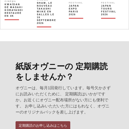
CINÉMA
SHAM, LE
FESTIVAL
FESTIVAL
KWAÏDAN
NOUVEAU
JAPAN
JAPAN
DE MASAKI
TAKASHI
EXPO
TOURS
KOBAYASHI
MIIKE EN
PARIS
FESTIVAL
RESTAURÉ
SALLES LE
2026
2026
EN 4K
16
SEPTEMBRE
2026
紙版オヴニーの 定期購読
をしませんか？
オヴニーは、毎月1回発行しています。毎号欠かさず
にお読みいただくために、 定期購読はいかがです
か。お近くにオヴニー配布場所がない方にも便利で
す。 お申し込みいただいた方にはもれなく、オヴニ
ーのオリジナルバックを差し上げます。
定期購読のお申し込みはこちら