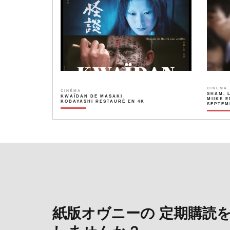
CINÉMA
CINÉMA
SHAM, 
KWAÏDAN DE MASAKI
MIIKE E
KOBAYASHI RESTAURÉ EN 4K
SEPTEM
紙版オヴニーの 定期購読