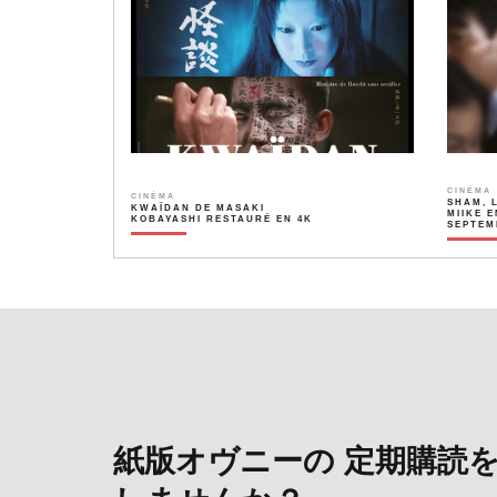
CINÉMA
CINÉMA
SHAM, 
KWAÏDAN DE MASAKI
MIIKE E
KOBAYASHI RESTAURÉ EN 4K
SEPTEM
紙版オヴニーの 定期購読