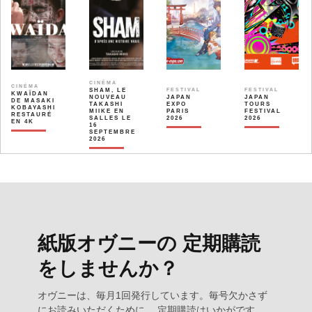
CINÉMA
CINÉMA
SHAM, LE
FESTIVAL
FESTIVAL
KWAÏDAN
NOUVEAU
JAPAN
JAPAN
DE MASAKI
TAKASHI
EXPO
TOURS
KOBAYASHI
MIIKE EN
PARIS
FESTIVAL
RESTAURÉ
SALLES LE
2026
2026
EN 4K
16
SEPTEMBRE
2026
紙版オヴニーの 定期購読
をしませんか？
オヴニーは、毎月1回発行しています。毎号欠かさず
にお読みいただくために、 定期購読はいかがです