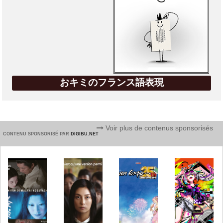
おキミのフランス語表現
Voir plus de contenus sponsorisés
CONTENU SPONSORISÉ PAR
DIGIBU.NET