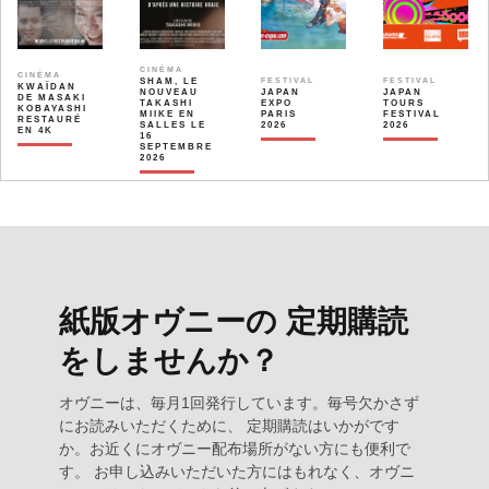
CINÉMA
CINÉMA
SHAM, LE
FESTIVAL
FESTIVAL
KWAÏDAN
NOUVEAU
JAPAN
JAPAN
DE MASAKI
TAKASHI
EXPO
TOURS
KOBAYASHI
MIIKE EN
PARIS
FESTIVAL
RESTAURÉ
SALLES LE
2026
2026
EN 4K
16
SEPTEMBRE
2026
紙版オヴニーの 定期購読
をしませんか？
オヴニーは、毎月1回発行しています。毎号欠かさず
にお読みいただくために、 定期購読はいかがです
か。お近くにオヴニー配布場所がない方にも便利で
す。 お申し込みいただいた方にはもれなく、オヴニ