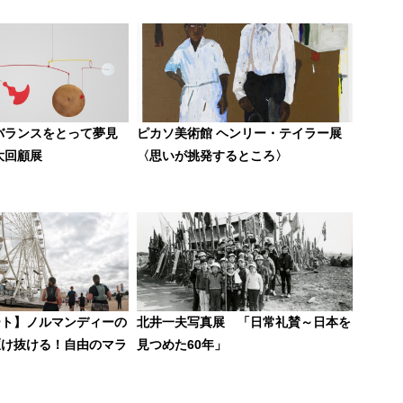
バランスをとって夢見
ピカソ美術館 ヘンリー・テイラー展
大回顧展
〈思いが挑発するところ〉
ート】ノルマンディーの
北井一夫写真展 「日常礼賛～日本を
駆け抜ける！自由のマラ
見つめた60年」