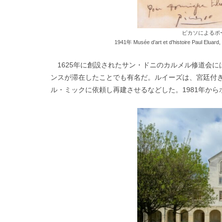
ピカソによるポ
1941年 Musée d’art et d’histoire Paul Eluard
1625年に創設されたサン・ドニのカルメル修道会には
ンスが滞在したことでも有名だ。ルイーズは、宮廷付
ル・ミックに依頼し再建させるなどした。1981年か