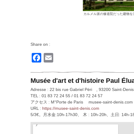
カルメル派の修道院だった建物を
Share on :
Facebook
Email
Musée d'art et d'histoire Paul Élu
Adresse : 22 bis rue Gabriel Péri , 93200 Saint-Denis
TEL : 01 83 72 24 55 / 01 83 72 24 57
アクセス : M°Porte de Paris musee-saint-denis.com
URL :
https://musee-saint-denis.com
5/3€。月水金:10h-17h30、 木 : 10h-20h、土日: 14h-1