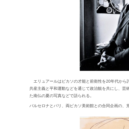
エリュアールはピカソの才能と前衛性を20年代から
共産主義と平和運動などを通じて政治観を共にし、芸
た南仏の夏の写真などで語られる。
バルセロナとパリ、両ピカソ美術館との合同企画の、充実