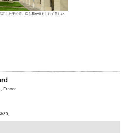
活用した美術館。庭も花が植えられて美しい。
ard
 , France
8h30。