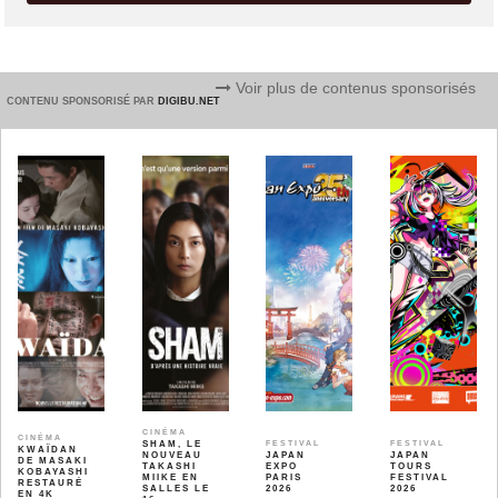
Voir plus de contenus sponsorisés
CONTENU SPONSORISÉ PAR
DIGIBU.NET
CINÉMA
CINÉMA
SHAM, LE
FESTIVAL
FESTIVAL
KWAÏDAN
NOUVEAU
JAPAN
JAPAN
DE MASAKI
TAKASHI
EXPO
TOURS
KOBAYASHI
MIIKE EN
PARIS
FESTIVAL
RESTAURÉ
SALLES LE
2026
2026
EN 4K