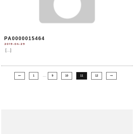
PA0000015464
2019-04-29
[...]
…
1
9
10
11
12