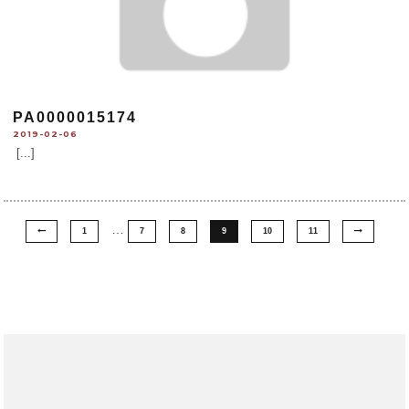
PA0000015174
2019-02-06
[...]
…
1
7
8
9
10
11