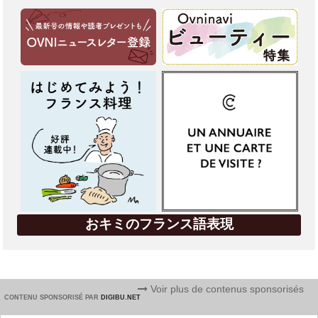
おキミのフランス語表現
Voir plus de contenus sponsorisés
CONTENU SPONSORISÉ PAR
DIGIBU.NET