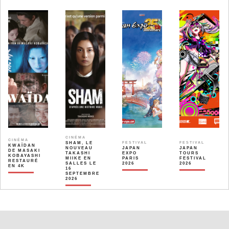
CINÉMA
CINÉMA
SHAM, LE
FESTIVAL
FESTIVAL
KWAÏDAN
NOUVEAU
JAPAN
JAPAN
DE MASAKI
TAKASHI
EXPO
TOURS
KOBAYASHI
MIIKE EN
PARIS
FESTIVAL
RESTAURÉ
SALLES LE
2026
2026
EN 4K
16
SEPTEMBRE
2026