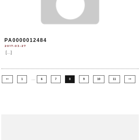
PA0000012484
2017-03-27
[...]
…
1
6
7
8
9
10
11