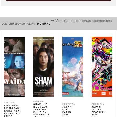
Voir plus de contenus sponsorisés
CONTENU SPONSORISÉ PAR
DIGIBU.NET
CINÉMA
CINÉMA
SHAM, LE
FESTIVAL
FESTIVAL
KWAÏDAN
NOUVEAU
JAPAN
JAPAN
DE MASAKI
TAKASHI
EXPO
TOURS
KOBAYASHI
MIIKE EN
PARIS
FESTIVAL
RESTAURÉ
SALLES LE
2026
2026
EN 4K