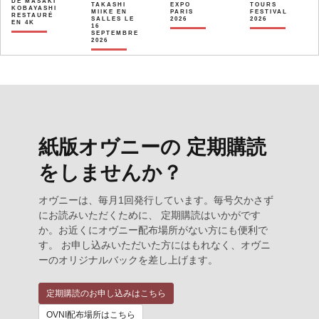
DE MASAKI
TAKASHI
EXPO
TOURS
KOBAYASHI
MIIKE EN
PARIS
FESTIVAL
RESTAURÉ
SALLES LE
2026
2026
EN 4K
16
SEPTEMBRE
2026
紙版オヴニーの 定期購読
をしませんか？
オヴニーは、毎月1回発行しています。毎号欠かさず
にお読みいただくために、 定期購読はいかがです
か。お近くにオヴニー配布場所がない方にも便利で
す。 お申し込みいただいた方にはもれなく、オヴニ
ーのオリジナルバックを差し上げます。
定期購読のお申し込みはこちら
OVNI配布場所はこちら