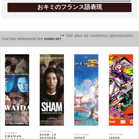
おキミのフランス語表現
Voir plus de contenus sponsorisés
CONTENU SPONSORISÉ PAR
DIGIBU.NET
CINÉMA
CINÉMA
SHAM, LE
FESTIVAL
FESTIVAL
KWAÏDAN
NOUVEAU
JAPAN
JAPAN