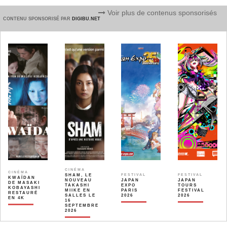
Voir plus de contenus sponsorisés
CONTENU SPONSORISÉ PAR
DIGIBU.NET
CINÉMA
CINÉMA
SHAM, LE
FESTIVAL
FESTIVAL
KWAÏDAN
NOUVEAU
JAPAN
JAPAN
DE MASAKI
TAKASHI
EXPO
TOURS
KOBAYASHI
MIIKE EN
PARIS
FESTIVAL
RESTAURÉ
SALLES LE
2026
2026
EN 4K
16
SEPTEMBRE
2026