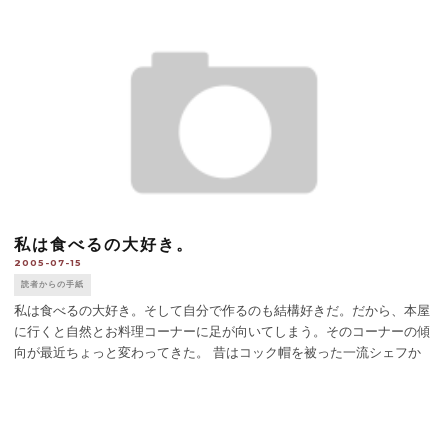
私は食べるの大好き。
2005-07-15
読者からの手紙
私は食べるの大好き。そして自分で作るのも結構好きだ。だから、本屋
に行くと自然とお料理コーナーに足が向いてしまう。そのコーナーの傾
向が最近ちょっと変わってきた。 昔はコック帽を被った一流シェフか
（ポール・ボキューズおじさん）、またはいかにもフランスの田舎のお
ばちゃん（マイテおばさん [...]