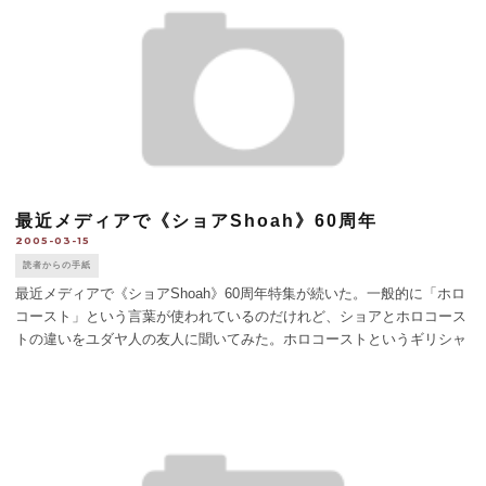
最近メディアで《ショアShoah》60周年
2005-03-15
読者からの手紙
最近メディアで《ショアShoah》60周年特集が続いた。一般的に「ホロ
コースト」という言葉が使われているのだけれど、ショアとホロコース
トの違いをユダヤ人の友人に聞いてみた。ホロコーストというギリシャ
語の起原は、古代ユダヤ教の全燔祭（獣を丸焼きにし神に供える）から
きており、アウシュ [...]