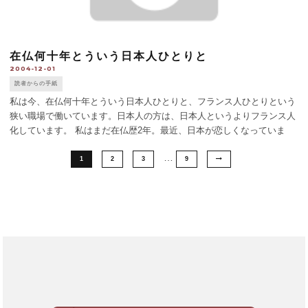
在仏何十年とういう日本人ひとりと
2004-12-01
読者からの手紙
私は今、在仏何十年とういう日本人ひとりと、フランス人ひとりという
狭い職場で働いています。日本人の方は、日本人というよりフランス人
化しています。 私はまだ在仏歴2年。最近、日本が恋しくなっていま
す。その日本人の方に対して、みょうに消極的になってしまうのはなぜ
…
なんだろうと思ったり、な [...]
1
2
3
9