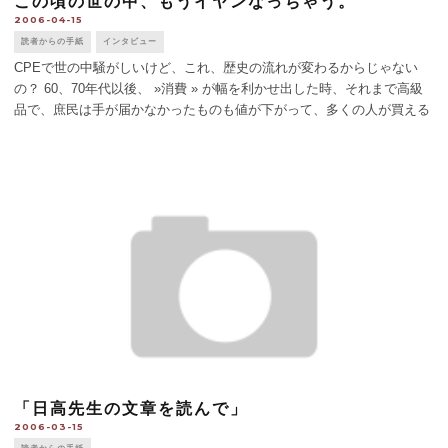
この頃の世の中、もうイヤンなっちゃう。
2006-04-15
読者からの手紙
インタビュー
CPEで世の中騒がしいけど、これ、歴史の流れが変わるからじゃない
の？ 60、70年代以後、 »消費 » が幅を利かせ出した時、それまで高級
品で、庶民は手が届かなかったものも値が下がって、多くの人が買える
ようになった。「安い程いい」が世の当たり前になった。でも安い値段
の裏側に何かが [...]
「日高先生の文章を読んで」
2006-03-15