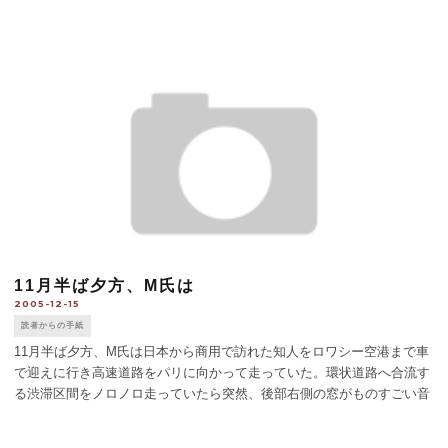
の考えをうかがえるとは思ってもいませんでした。 世界中で国軍を持
たない国は日本だけでな [...]
11月半ば夕方、M氏は
2005-12-15
読者からの手紙
11月半ば夕方、M氏は日本から商用で訪れた知人をロワシー空港まで車
で迎えに行き高速道路をパリに向かって走っていた。環状道路へ合流す
る渋滞区間をノロノロ走っていたら突然、後部右側の窓がものすごい音
をたてて割れ、ぬーっと伸びた黒い手が客人のボストンバッグを奪っ
た。犯人は石のようなもの [...]