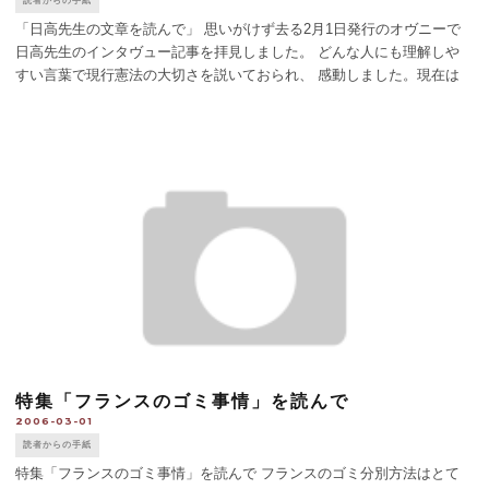
読者からの手紙
「日高先生の文章を読んで」 思いがけず去る2月1日発行のオヴニーで
日高先生のインタヴュー記事を拝見しました。 どんな人にも理解しや
すい言葉で現行憲法の大切さを説いておられ、 感動しました。現在は
パリの郊外に居住されておられると知り、 驚くと共に日本に失望をさ
れての結果であるかもし [...]
特集「フランスのゴミ事情」を読んで
2006-03-01
読者からの手紙
特集「フランスのゴミ事情」を読んで フランスのゴミ分別方法はとて