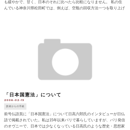
も緩やかで、甘く、日本のそれに比べたら比較になりません。 私の住
んでいる神奈川県松田町では、例えば、空瓶の回収方法一つを取り上げ
ても、まず口の金具の部分をはずし、紙のラベルやプラスチックも取り
除き、瓶は４つの箱に色ご [...]
「日本国憲法」について
2006-02-15
読者からの手紙
前号仏語頁に「日本国憲法」について日高六郎氏のインタビューが日仏
語で掲載されていた。私は15年以来パリで暮らしていますが、パリ発信
のオヴニーで、日本では少なくなっている日高氏のような歴史・思想家