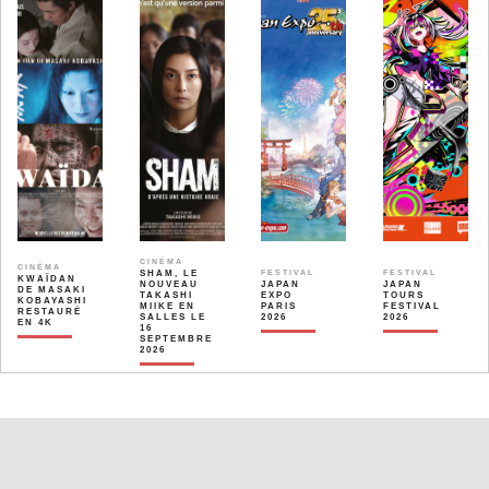
CINÉMA
CINÉMA
SHAM, LE
FESTIVAL
FESTIVAL
KWAÏDAN
NOUVEAU
JAPAN
JAPAN
DE MASAKI
TAKASHI
EXPO
TOURS
KOBAYASHI
MIIKE EN
PARIS
FESTIVAL
RESTAURÉ
SALLES LE
2026
2026
EN 4K
16
SEPTEMBRE
2026