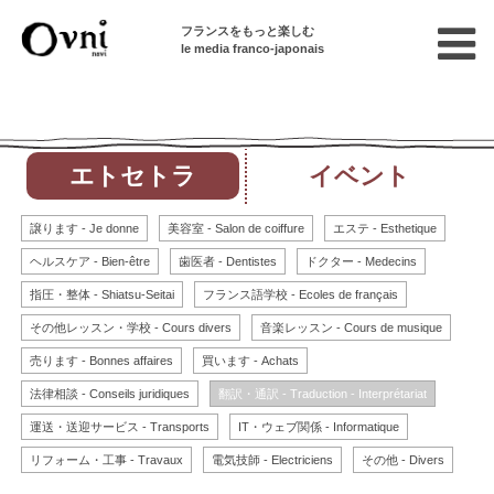
フランスをもっと楽しむ
le media franco-japonais
貸し物件
求人
エトセトラ
イベント
譲ります - Je donne
美容室 - Salon de coiffure
エステ - Esthetique
ヘルスケア - Bien-être
歯医者 - Dentistes
ドクター - Medecins
指圧・整体 - Shiatsu-Seitai
フランス語学校 - Ecoles de français
その他レッスン・学校 - Cours divers
音楽レッスン - Cours de musique
売ります - Bonnes affaires
買います - Achats
法律相談 - Conseils juridiques
翻訳・通訳 - Traduction - Interprétariat
運送・送迎サービス - Transports
IT・ウェブ関係 - Informatique
リフォーム・工事 - Travaux
電気技師 - Electriciens
その他 - Divers