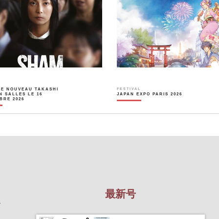
LE NOUVEAU TAKASHI
FESTIVAL
N SALLES LE 16
JAPAN EXPO PARIS 2026
BRE 2026
最新号
を