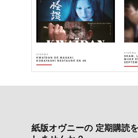
CINÉMA
CINÉMA
SHAM, 
KWAÏDAN DE MASAKI
MIIKE E
KOBAYASHI RESTAURÉ EN 4K
SEPTEM
紙版オヴニーの 定期購読