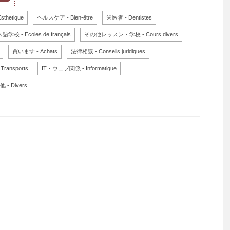
thetique
ヘルスケア - Bien-être
歯医者 - Dentistes
校 - Ecoles de français
その他レッスン・学校 - Cours divers
買います - Achats
法律相談 - Conseils juridiques
ansports
IT・ウェブ関係 - Informatique
 - Divers