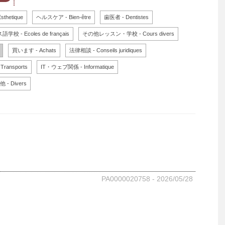
thetique
ヘルスケア - Bien-être
歯医者 - Dentistes
校 - Ecoles de français
その他レッスン・学校 - Cours divers
買います - Achats
法律相談 - Conseils juridiques
ansports
IT・ウェブ関係 - Informatique
 - Divers
PA0000020758 - 2026/05/28