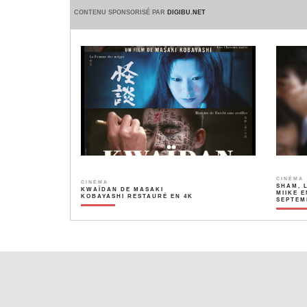
CONTENU SPONSORISÉ PAR
DIGIBU.NET
CINÉMA
CINÉMA
SHAM, 
KWAÏDAN DE MASAKI
MIIKE E
KOBAYASHI RESTAURÉ EN 4K
SEPTEM