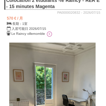
Colocation 2 étudiants -le Raincy - RER E
- 15 minutes Magenta
PA0000020832 - 2026/07/15
570 € / 月
長期：1室
入居可能日 2026/07/15
Le Raincy villemomble
E