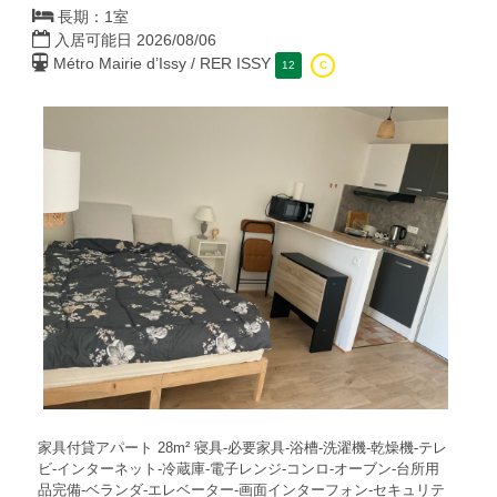
長期：1室
入居可能日 2026/08/06
Métro Mairie d’Issy / RER ISSY
12
C
家具付貸アパート 28m² 寝具-必要家具-浴槽-洗濯機-乾燥機-テレ
ビ-インターネット-冷蔵庫-電子レンジ-コンロ-オーブン-台所用
品完備-ベランダ-エレベーター-画面インターフォン-セキュリテ