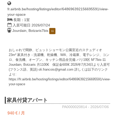
fr.airbnb.be/hosting/listings/editor/648696392156695591/view-
your-space
長期：1室
入居可能日 2026/07/24
Jourdain, Botzaris
7bis
11
おしゃれで閑静、ビュットショーモン公園至近のステュディオ
23m² 家具付き - 洗濯機、乾燥機、Wifi、冷蔵庫、電子レンジ、コン
ロ、食洗機、オーブン、キッチン用品全完備 パリ19区 M°7bis-11
Jourdain, Botzaris 月1100€ 保証金600€ 2026年7月24日より入居可
(フランス語、英語) oli.francois@gmail.com 詳しくは以下のリンク
より:
https://fr.airbnb.be/hosting/listings/editor/648696392156695591/view-
your-space
家具付貸アパート
PA0000020814 - 2026/07/06
940 € / 月