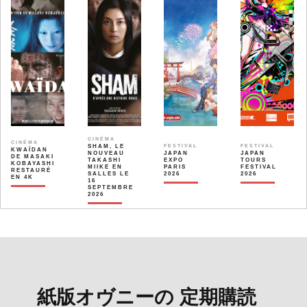
CINÉMA
CINÉMA
SHAM, LE
FESTIVAL
FESTIVAL
KWAÏDAN
NOUVEAU
JAPAN
JAPAN
DE MASAKI
TAKASHI
EXPO
TOURS
KOBAYASHI
MIIKE EN
PARIS
FESTIVAL
RESTAURÉ
SALLES LE
2026
2026
EN 4K
16
SEPTEMBRE
2026
紙版オヴニーの 定期購読