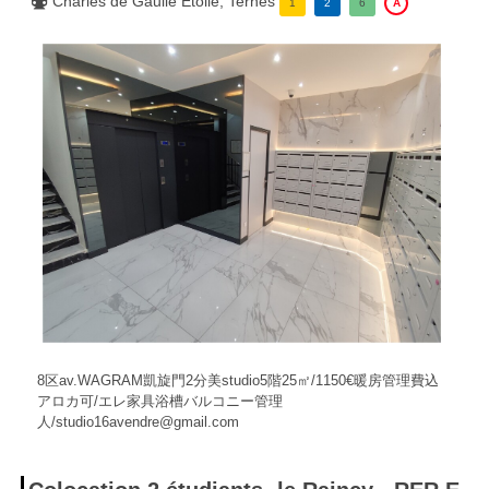
Charles de Gaulle Étoile, Ternes
1
2
6
A
8区av.WAGRAM凱旋門2分美studio5階25㎡/1150€暖房管理費込
アロカ可/エレ家具浴槽バルコニー管理
人/studio16avendre@gmail.com