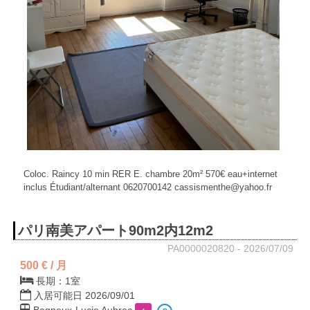
Coloc. Raincy 10 min RER E. chambre 20m² 570€ eau+internet
inclus Étudiant/alternant 0620700142 cassismenthe@yahoo.fr
パリ南美アパート90m2内12m2
PA0000020820 - 2026/07/09
500 € / 月
長期：1室
入居可能日 2026/09/01
Bagneux-Lucie Aubrac