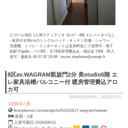
ピガール地区 1人用ステュディオ 10 m² - 4階 エレベーターなし
- 家具付き90cmのシングルベッド - キッチン完備 - シャワー、
洗濯機、トイレ - インターネットは追加料金にて使用可 - 地下
鉄駅 Pigalle - パリ9区 - 月740€管理費込み - 保証金 740€ - 即入
居可 - 連絡先 06 07 82 29 88 - levine.stephane@orange.fr
8区av.WAGRAM凱旋門2分 美studio5階 エ
レ家具浴槽バルコニー付 暖房管理費込アロ
カ可
PA0000020836 - 2026/07/21
1150 € / 月
floorplanner.com/projects/51152617-wagram/viewer
長期：1室
入居可能日 2026/08/15