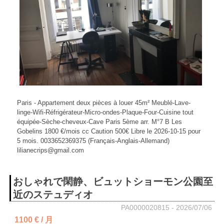
Paris - Appartement deux pièces à louer 45m² Meublé-Lave-
linge-Wifi-Réfrigérateur-Micro-ondes-Plaque-Four-Cuisine tout
équipée-Sèche-cheveux-Cave Paris 5ème arr. M°7 B Les
Gobelins 1800 €/mois cc Caution 500€ Libre le 2026-10-15 pour
5 mois. 0033652369375 (Français-Anglais-Allemand)
lilianecrips@gmail.com
おしゃれで閑静、ビュットショーモン公園至
近のステュディオ
PA0000020815 - 2026/07/06
1100 € / 月