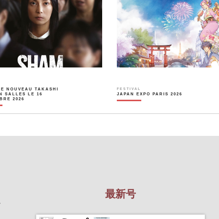
LE NOUVEAU TAKASHI
FESTIVAL
N SALLES LE 16
JAPAN EXPO PARIS 2026
BRE 2026
最新号
を