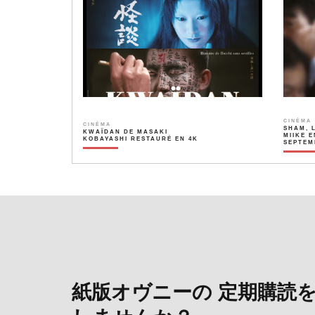
CINÉMA
CINÉMA
SHAM, 
KWAÏDAN DE MASAKI
MIIKE E
KOBAYASHI RESTAURÉ EN 4K
SEPTEM
紙版オヴニーの 定期購読