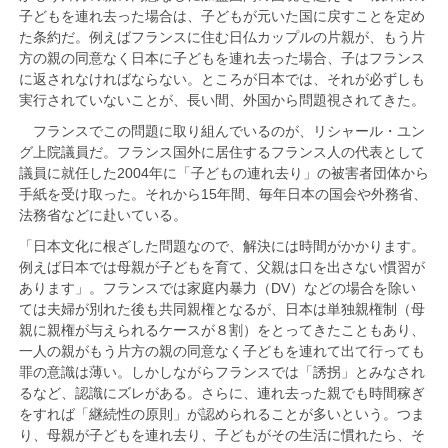
子どもを連れ去った場合は、子どもが元いた国に戻すことを定め
た条約だ。例えばフランスに住む日仏カップルの片親が、もう片
方の親の同意なく日本に子どもを連れ去った場合、子はフランス
に返されなければならない。ところが日本では、それが必ずしも
実行されていないことが、長い間、外国から問題視されてきた。
フランスでこの問題に取り組んでいるのが、リシャール・ユン
グ上院議員だ。フランス国外に居住するフランス人の代表として
議員に就任した2004年に「子どもの連れ去り」の被害者団体から
手紙を受け取った。それから15年間、毎年日本の国会や外務省、
法務省などに赴いている。
「日本文化に根ざした問題なので、解決には時間がかかります。
例えば日本では母親が子どもを育て、父親は口を出さない慣習が
あります」。フランスでは家庭内暴力（DV）などの場合を除い
ては夫婦が別れた後も共同親権となるが、日本は単独親権制（母
親に親権が与えられるケースが８割）をとってきたこともあり、
一人の親がもう片方の親の同意なく子どもを連れて出て行っても
罪の意識は薄い。しかしながらフランスでは「誘拐」とみなされ
るなど、認識にズレがある。さらに、連れ去った親でも時間稼ぎ
をすれば「継続性の原則」が認められることが多いという。つま
り、母親が子どもを連れ去り、子どもがその生活に慣れたら、そ