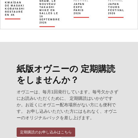
SHAM, LE
FESTIVAL
FESTIVAL
KWAÏDAN
NOUVEAU
JAPAN
JAPAN
DE MASAKI
TAKASHI
EXPO
TOURS
KOBAYASHI
MIIKE EN
PARIS
FESTIVAL
RESTAURÉ
SALLES LE
2026
2026
EN 4K
16
SEPTEMBRE
2026
紙版オヴニーの 定期購読
をしませんか？
オヴニーは、毎月1回発行しています。毎号欠かさず
にお読みいただくために、 定期購読はいかがです
か。お近くにオヴニー配布場所がない方にも便利で
す。 お申し込みいただいた方にはもれなく、オヴニ
ーのオリジナルバックを差し上げます。
定期購読のお申し込みはこちら