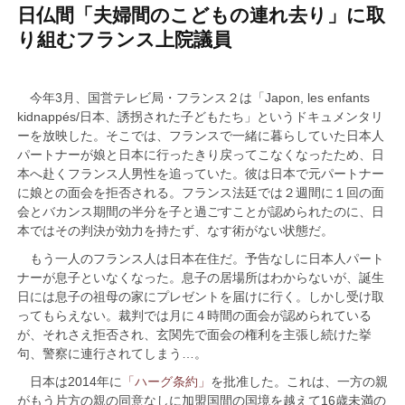
日仏間「夫婦間のこどもの連れ去り」に取
り組むフランス上院議員
今年3月、国営テレビ局・フランス２は「Japon, les enfants
kidnappés/日本、誘拐された子どもたち」というドキュメンタリ
ーを放映した。そこでは、フランスで一緒に暮らしていた日本人
パートナーが娘と日本に行ったきり戻ってこなくなったため、日
本へ赴くフランス人男性を追っていた。彼は日本で元パートナー
に娘との面会を拒否される。フランス法廷では２週間に１回の面
会とバカンス期間の半分を子と過ごすことが認められたのに、日
本ではその判決が効力を持たず、なす術がない状態だ。
もう一人のフランス人は日本在住だ。予告なしに日本人パート
ナーが息子といなくなった。息子の居場所はわからないが、誕生
日には息子の祖母の家にプレゼントを届けに行く。しかし受け取
ってもらえない。裁判では月に４時間の面会が認められている
が、それさえ拒否され、玄関先で面会の権利を主張し続けた挙
句、警察に連行されてしまう…。
日本は2014年に
「ハーグ条約」
を批准した。これは、一方の親
がもう片方の親の同意なしに加盟国間の国境を越えて16歳未満の