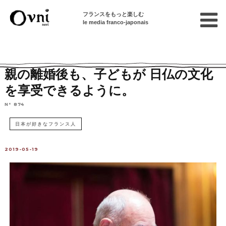
フランスをもっと楽しむ
le media franco-japonais
Home
フランスを知る
インタビュー
親の離婚後も、子どもが 日仏の文化
を享受できるように。
N° 874
日本が好きなフランス人
2019-05-19