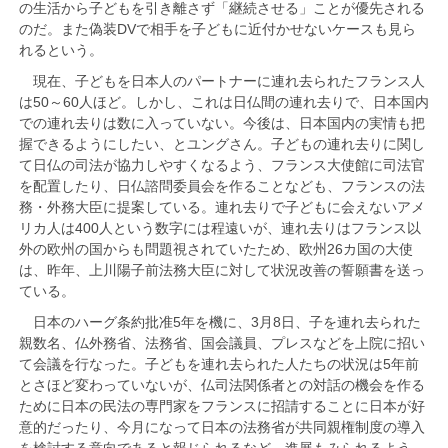
の生活から子どもを引き離さず「継続させる」ことが優先される
のだ。また偽装DVで相手を子どもに近付かせないケースも見ら
れるという。
現在、子どもを日本人のパートナーに連れ去られたフランス人
は50～60人ほど。しかし、これは日仏間の連れ去りで、日本国内
での連れ去りは数に入っていない。今後は、日本国内の実情も把
握できるようにしたい、とユングさん。子どもの連れ去りに関し
て日仏の司法が協力しやすくなるよう、フランス大使館に司法官
を配置したり、日仏諮問委員会を作ることなども、フランスの法
務・外務大臣に提案している。連れ去りで子どもに会えないアメ
リカ人は400人という数字には程遠いが、連れ去りはフランス以
外の欧州の国からも問題視されていたため、欧州26カ国の大使
は、昨年、上川陽子前法務大臣に対して状況改善の誓願書を送っ
ている。
日本のハーグ条約批准5年を機に、3月8日、子を連れ去られた
親数名、仏外務省、法務省、国会議員、プレスなどを上院に招い
て会議を行なった。子どもを連れ去られた人たちの状況は5年前
とさほど変わっていないが、仏司法関係者との対話の機会を作る
ために日本の民法の専門家をフランスに招請することに日本が好
意的だったり、今月になって日本の法務省が共同親権制度の導入
を検討する意向であると報じられるなど、進展もみられるよう