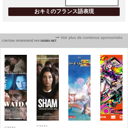
おキミのフランス語表現
Voir plus de contenus sponsorisés
CONTENU SPONSORISÉ PAR
DIGIBU.NET
CINÉMA
CINÉMA