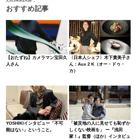
Recommandé：
おすすめ記事
【おたずね】カメラマン宝田久
〈日本人シェフ〉木下貴美子さ
人さん
ん：Aux 2 K（オー・ドゥ・
カ）
YOSHIKIインタビュー「不可
「被災地の人に見せても恥ずか
能はない」ということ。
しくない映画を」 ー『浅田
家！』監督（ほか）インタビュ