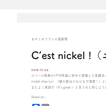
おキミのフランス語表現
C’est nick
2016-11-24
ロベール辞典の1918年版に初めて登場した金属名ニ
nickel chez lui〉（彼の家はピカピカで清
またよく英語で〈It’s great 〉と言うのと同じよ
Share on :