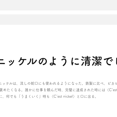
el !（ニッケルのように清潔
ッケルは、流しの蛇口にも使われるようになった。鉄製に比べ、ピカピカで清潔
潔！）と褒めたくなる。誰かに仕事を頼んだ時、完璧に達成された時には〈C’est
うに、何でも「うまくいく」時も〈C’est nickel〉と口に出る。