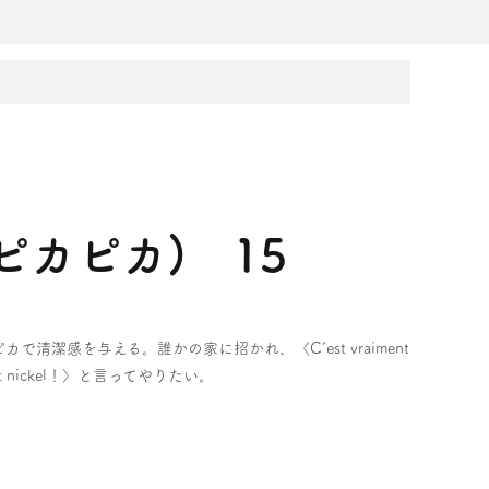
でピカピカ) 15
感を与える。誰かの家に招かれ、〈C’est vraiment
 nickel！〉と言ってやりたい。