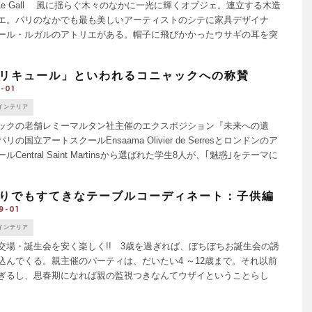
rt Le Gall 風に揺らぐ木々のなかに一光に輝くオブジェ。連立する木造
エ。パリのなかでも最も美しいアーティストのシテに家具デザイナ
ール・ルガルのアトリエがある。帽子に飛びかかったウサギの耳を突
ろうそく立て、アニメーションから抜け出たような [...]
リキュール」といわれるコニャックへの称賛
-01
インテリア
クの老舗レミーマルタン社主催のエクスポジション『未来への遺
リの国立アートスクールEnsaama Olivier de Serresとロンドンのア
ルCentral Saint Martinsから選ばれた学生8人が、｢魅惑｣をテーマに
ュール」と [...]
りでもすてきなテーブルコーディネート：子供編
9-01
インテリア
交場・誕生会を安く楽しく!! 3歳を過ぎれば、ぼちぼちお誕生会の誘
込んでくる。親主催のパーティは、だいたい4 ～12歳まで。それ以前
ぎるし、思春期になれば親の監視つきなんてウザイということらし
は年齢によって違うが、おやつタイムが基本のよう。午後2 [...]