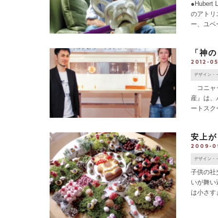
●Hube
のアトリ
ー、ユベ
き抜ける
「神の
2012-05
デザイン・
コニャッ
産』は、パ
ートスクー
「神のリキ
安上が
2009-0
デザイン・
子供の社
いが舞い
は小さす
い。内容