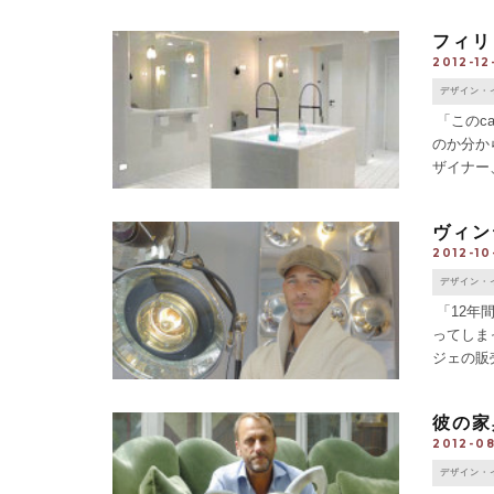
アールデコの
フィリ
2012-12
デザイン・
「このc
のか分か
ザイナー
ル・ベール
ヴィン
2012-10-
デザイン・
「12年
ってしま
ジェの販
ファッショ
彼の家
2012-0
デザイン・