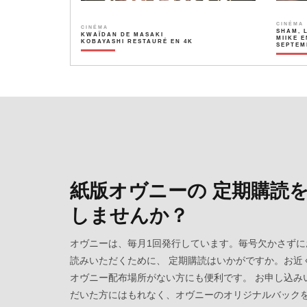
CINÉMA
CINÉMA
SHAM, 
KWAÏDAN DE MASAKI
MIIKE E
KOBAYASHI RESTAURÉ EN 4K
SEPTEM
紙版オヴニーの 定期購読
しませんか？
オヴニーは、毎月1回発行しています。毎号欠かさずに
読みいただくために、 定期購読はいかがですか。お近
オヴニー配布場所がない方にも便利です。 お申し込み
だいた方にはもれなく、オヴニーのオリジナルバック