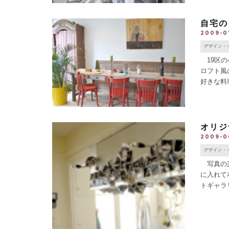
自宅の
2009-0
デザイン・
19区の
ロフト風
好きな料
らは、さ
ト [...]
オリジ
2009-0
デザイン・
写真の楽
に入れて
トギャラ
ボードに
の [...]