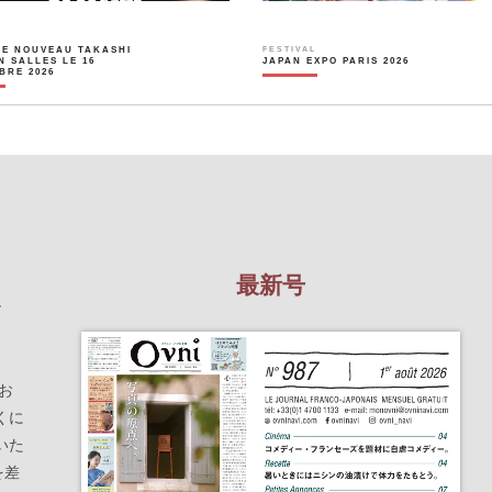
LE NOUVEAU TAKASHI
FESTIVAL
N SALLES LE 16
JAPAN EXPO PARIS 2026
BRE 2026
最新号
を
お
くに
いた
を差