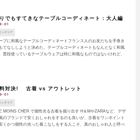
りでもすてきなテーブルコーディネート：大人編
9-01
インテリア
ープに和風なテーブルコーディネートフランス人のお友だちを手巻き
もてなししようと決めた。テーブルコーディネートもなんとなく和風
。普段使っているテーブルウェアは特に和風なものではないけれど、
なんとか工夫してそれっぽくみせてみたい。ベースになる食器はベ
料対決! 古着 vs アウトレット
9-01
インテリア
LE MOINS CHER で個性光る古着を掘り出す H＆MやZARAなど、デザ
風のブランドで安くおしゃれをするのも良いが、古着をワンポイント
安くかつ個性の光った着こなしをする人こそ、真のおしゃれ人と呼べ
ないだろうか。レアールやマレなどにあるおし [...]