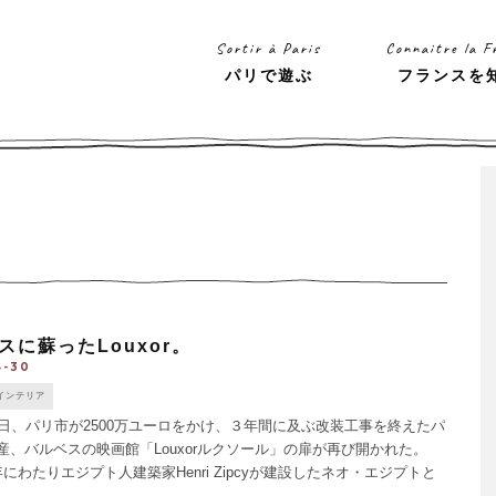
Sortir à Paris
Connaitre la F
パリで遊ぶ
フランスを
スに蘇ったLouxor。
4-30
インテリア
日、パリ市が2500万ユーロをかけ、３年間に及ぶ改装工事を終えたパ
産、バルベスの映画館「Louxorルクソール」の扉が再び開かれた。
21年にわたりエジプト人建築家Henri Zipcyが建設したネオ・エジプトと