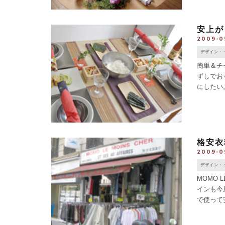
安上が
2009-0
デザイン・
簡単＆チ
ずしでお
にしたい
それでも
ー [...]
格安衣
2009-0
デザイン・
MOMO 
インも今
で使って
るのでは