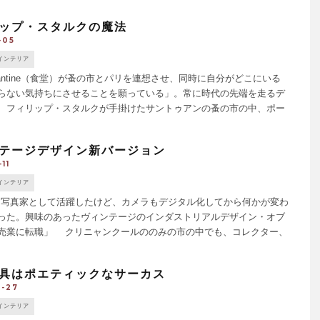
「Louxor」は30年代 [...]
ップ・スタルクの魔法
-05
インテリア
antine（食堂）が蚤の市とパリを連想させ、同時に自分がどこにいる
らない気持ちにさせることを願っている」。常に時代の先端を走るデ
、フィリップ・スタルクが手掛けたサントゥアンの蚤の市の中、ポー
とセルペットに隣接されたレストラン〈Ma [...]
テージデザイン新バージョン
11
インテリア
間写真家として活躍したけど、カメラもデジタル化してから何かが変わ
った。興味のあったヴィンテージのインダストリアルデザイン・オブ
売業に転職」 クリニャンクールののみの市の中でも、コレクター、
ンデザイナー、BOBO（ブルジョア・ボヘミア [...]
具はポエティックなサーカス
8-27
インテリア