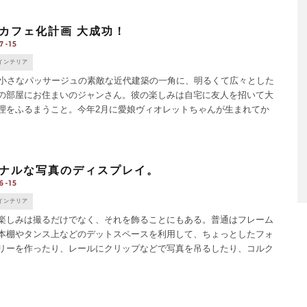
カフェ化計画 大成功！
7-15
インテリア
小さなパッサージュの素敵な近代建築の一角に、明るくて広々とした
の部屋にお住まいのジャンさん。彼の楽しみは自宅に友人を招いて大
理をふるまうこと。今年2月に愛娘ヴィオレットちゃんが生まれてか
らにその回数が多くなった。大手通信会社勤めだが、本当はビス
ナルな写真のディスプレイ。
6-15
インテリア
しみは撮るだけでなく、それを飾ることにもある。普通はフレーム
本棚やタンス上などのデットスペースを利用して、ちょっとしたフォ
リーを作ったり、レールにクリップなどで写真を吊るしたり、コルク
留めたりだろうか。フレームは大切な写真をほこりや湿気から守る