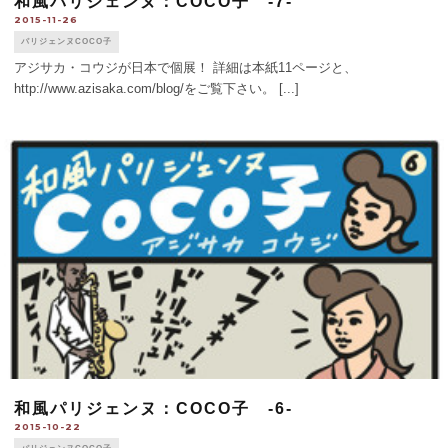
和風パリジェンヌ：COCO子 -7-
2015-11-26
パリジェンヌCOCO子
アジサカ・コウジが日本で個展！ 詳細は本紙11ページと、
http://www.azisaka.com/blog/をご覧下さい。 [...]
和風パリジェンヌ：COCO子 -6-
2015-10-22