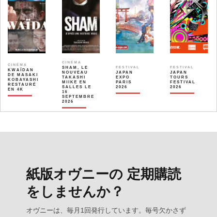
CINÉMA
CINÉMA
SHAM, LE
FESTIVAL
FESTIVAL
KWAÏDAN
NOUVEAU
JAPAN
JAPAN
DE MASAKI
TAKASHI
EXPO
TOURS
KOBAYASHI
MIIKE EN
PARIS
FESTIVAL
RESTAURÉ
SALLES LE
2026
2026
EN 4K
16
SEPTEMBRE
2026
紙版オヴニーの 定期購読
をしませんか？
オヴニーは、毎月1回発行しています。毎号欠かさず