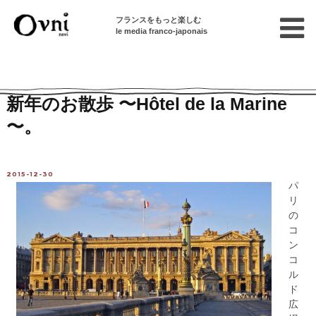
フランスをもっと楽しむ
le media franco-japonais
Home
編集部ブログ
新年のお散歩 〜Hôtel de la Marine
〜。
2015-12-30
パ
リ
の
コ
ン
コ
ル
ド
広