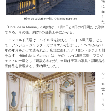
場
に
面
し
Hôtel de la Marine 外観。© Marine nationale
た
「Hôtel de la Marine」の建物が、1月2日と3日の2日間だけ見学
できる。その後、約2年の改装工事にかかる。
コンコルド広場は、ルイ15世を讃える「ルイ15世広場」とし
て、アンジュ＝ジャック・ガブリエルが設計し、1757年から27
年の年月をかけて造られた。広場に面したクリヨン・ホテルと対
をなす「Hôtel de la Marine」は、その「ルイ15世広場」プロジ
ェクトの一環として建設されたが、当時は王室の家具・調度品や
宝飾品を管理する、宝物庫だった 。
ル
イ
16
世
と
マ
リ
ー