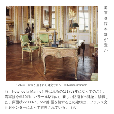
海
軍
参
謀
本
部
が
置
か
1792年、財宝が盗まれた外交サロン。© Marine nationale
れ、Hotel de la Marineと呼ばれるのは1789年になってのこと。
海軍は今年10月にバラール駅前の、新しい防衛省の建物に移転し
た。床面積22000㎡、552部 屋を擁するこの建物は、フランス文
化財センターによって管理されている。（六）