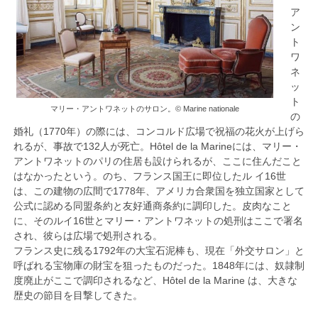
ア
ン
ト
ワ
ネ
ッ
ト
マリー・アントワネットのサロン。© Marine nationale
の
婚礼（1770年）の際には、コンコルド広場で祝福の花火が上げら
れるが、事故で132人が死亡。Hôtel de la Marineには、マリー・
アントワネットのパリの住居も設けられるが、ここに住んだこと
はなかったという。のち、フランス国王に即位したル イ16世
は、この建物の広間で1778年、アメリカ合衆国を独立国家として
公式に認める同盟条約と友好通商条約に調印した。皮肉なこと
に、そのルイ16世とマリー・アントワネットの処刑はここで署名
され、彼らは広場で処刑される。
フランス史に残る1792年の大宝石泥棒も、現在「外交サロン」と
呼ばれる宝物庫の財宝を狙ったものだった。1848年には、奴隷制
度廃止がここで調印されるなど、Hôtel de la Marine は、大きな
歴史の節目を目撃してきた。