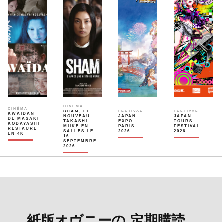
CINÉMA
CINÉMA
SHAM, LE
FESTIVAL
FESTIVAL
KWAÏDAN
NOUVEAU
JAPAN
JAPAN
DE MASAKI
TAKASHI
EXPO
TOURS
KOBAYASHI
MIIKE EN
PARIS
FESTIVAL
RESTAURÉ
SALLES LE
2026
2026
EN 4K
16
SEPTEMBRE
2026
紙版オヴニーの 定期購読